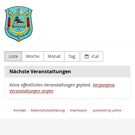
Zum
Trachtenblaskapelle
Haupt-
Inhalt
Ramsau
springen
e.V.
Liste
Woche
Monat
Tag
iCal
Nächste Veranstaltungen
Keine öffentlichen Veranstaltungen geplant.
Vergangene
Veranstaltungen zeigen
Kontakt
Datenschutzerklärung
Impressum
powered by pretix